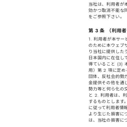
当社は、利⽤者が
効かつ取消不能な
をご参照下さい。
第 3 条 （利⽤
1. 利⽤者が本
のために本ウェブ
り当社に提供したう
⽇本国内に在住して
得ていること (3)
⽤）第 2 項に定
団体、反社会的勢⼒
⾦提供その他を通
勢⼒等と何ら化の交
と 2. 利⽤者は
するものとします。
に従って利⽤者情
より⽣じた損害に
は、当社の損害に