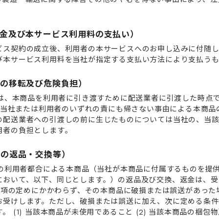
買代⾦及び本サービス利⽤料の⽀払い）
ビス契約の成⽴後、利⽤者の本サービスへのお申し込みに付随し
び本サービス利⽤料を当社が指定する⽀払い⽅法により⽀払うも
有権の移転及び危険負担）
有権は、本商品を利⽤者に引き渡すために配送業者に引渡した時点
. 当社または利⽤者のいずれの責にも帰さない事由による本商
の配送業者への引渡しの前に⽣じたものについては当社の、当
⽤者の負担とします。
商品の返品・交換等）
⽴後の利⽤者都合による本商品（当社が本商品に付属するものを提
において、以下、同じとします。）の返品及び交換、返⾦は、受
、前項の定めにかかわらず、その本商品に破損または誤送があっ
お受けします。ただし、破損または誤送に加え、次に定める条件
。 (1) 当該本商品が未使⽤であること (2) 当該本商品の梱包