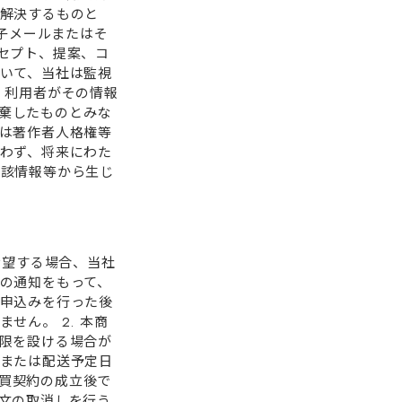
解決するものと
電⼦メールまたはそ
セプト、提案、コ
いて、当社は監視
、利⽤者がその情報
放棄したものとみな
は著作者⼈格権等
わず、将来にわた
当該情報等から⽣じ
希望する場合、当社
の通知をもって、
申込みを⾏った後
せん。 2. 本商
限を設ける場合が
または配送予定⽇
売買契約の成⽴後で
⽂の取消しを⾏う