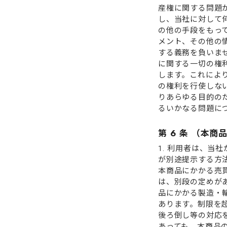
産権に関する問題
し、当社に対して何
の他の⼿段をもっ
メント、その他の
する義務を負いま
に関する⼀切の権利
します。これによ
の権利を⾏使しな
りあらゆる⽬的の
るいかなる問題に
第 6 条 （本商
1. 利⽤者は、
が別途提⽰する⽅
本商品にかかる売
は、別段の定めがあ
品にかかる製造・
あります。制限を
後ろ倒し等の対応を
あっても、本商品