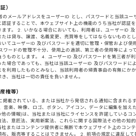
認証）
⽤者のメールアドレスをユーザーID とし、パスワードと当該ユーザ
に認証することで、本ウェブサイト上の機能のうち当社が認証を
ます。 2. いかなる場合においても、利⽤者は、ユーザーID 
たは貸与、譲渡、名義変更、売買等をしてはならないものとしま
おいてユーザーID 及びパスワードを適切に管理・保管および使
はパスワードの管理不⼗分、使⽤上の過誤、第三者の使⽤等によっ
うものとします。 4. ユーザーID 及びパスワードを第三者が
った場合であっても、当社は当該ユーザーID 及びパスワードに
スを利⽤したものとみなし、当該利⽤者の帰責事由の有無にかか
除き、当社は⼀切の責任を負いません。
財産権等）
イトに掲載されている、または当社から発信される通知に含まれる
料、⾳楽、映像、ロゴ、ボタン、アイコン、データに編集を加え
の他の情報)は、当社または当社にライセンスを許諾しているコ
権法、意匠法、実⽤新案法、これらに関する国際法その他の知的
当社またはコンテンツ提供者に無断で本ウェブサイト上のコンテ
布、販売等することはできません。 2. 前項の規定に違反し