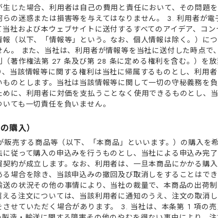
が⽣じた場合、利⽤者は⾃⼰の費⽤と責任において、その問題を
らの迷惑または損害等を与えてはなりません。 3. 利⽤者が
て当社および本ウェブサイトに送付するすべてのアイデア、コン
情報（以下、「情報等」という。なお、個⼈情報は除く。）につ
せん。 また、当社は、利⽤者が情報等を当社に送付した時点で
（著作権法第 27 条及び第 28 条に定める権利を含む。）を
り、当該情報等に関する権利は当社に帰属するものとし、利⽤者
いものとします。当社は当該情報等に関して⼀切の守秘義務を負
ために、利⽤者に対価を⽀払うことなく使⽤できるものとし、
ついても⼀切責任を負いません。
品の購⼊）
当社が販売する商品等（以下、「本商品」といいます。）の購⼊を
法に従って購⼊の申込みを⾏うものとし、当社による申込み完了
買契約が成⽴します。なお、利⽤者は、⼀旦本商品にかかる購⼊
る場合を除き、当該申込みの撤回及び取消しをすることはできま
輸送の状況その他の事情により、当社の裁量で、本商品の出荷制
超える注⽂については、当該利⽤者に通知のうえ、注⽂の取消し
させていただく場合があります。 3. 当社は、本条第 1 項の
の製造・輸送に関する障害その他のやむを得ない事由により、注