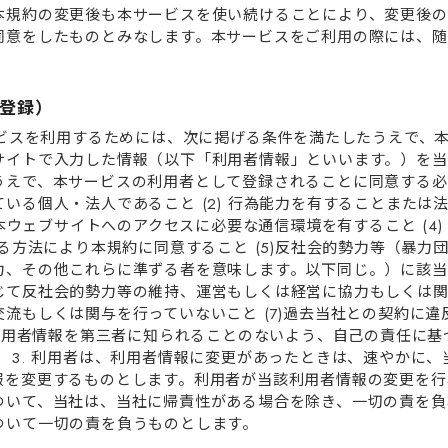
本規約の変更後も本サービスを使い続けることにより、変更後の
同意をしたものとみなします。本サービスをご利⽤の際には、随
者登録）
サービスを利⽤するためには、次に掲げる条件を満たしたうえで、
サイトで⼊⼒した情報（以下「利⽤者情報」といいます。）を当
えで、本サービスの利⽤者として登録されることに同意する必要が
いる個⼈・法⼈であること (2) ⾏為能⼒を有することまたは
 本ウェブサイトへのアクセスに必要な通信環境を有すること (4) 
める⽅法により本規約に同意すること (5)反社会的勢⼒等（暴⼒
、その他これらに準ずる者を意味します。以下同じ。）に該当し
じて反社会的勢⼒等の維持、運営もしくは経営に協⼒もしくは
流もしくは関与を⾏っていないこと (7)過去当社との契約に
、利⽤者情報を第三者に知られることのないよう、⾃⼰の責任に
 3. 利⽤者は、利⽤者情報に変更があったときは、速やかに
報を変更するものとします。利⽤者が当該利⽤者情報の変更を⾏
ついて、当社は、当社に帰責性がある場合を除き、⼀切の責を負
ついて⼀切の責を負うものとします。