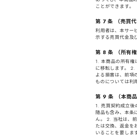
ことができます。
第 7 条 （売
利⽤者は、本サー
⽰する売買代⾦及
第 8 条 （所
1. 本商品の所
に移転します。 2
よる損害は、前項
ものについては利
第 9 条 （本
1. 売買契約成
随品も含み、本条
ん。 2. 当社は
たは交換、返⾦を
いることを要します