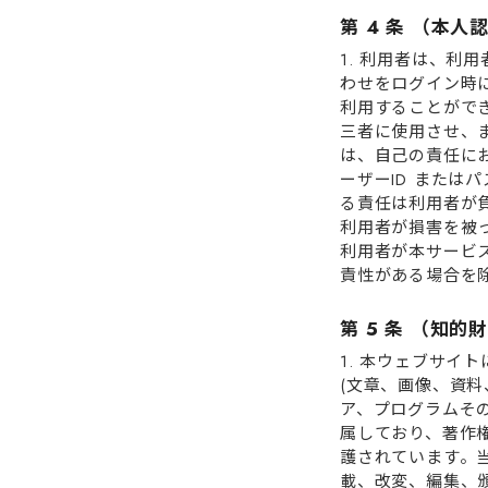
第 4 条 （本⼈
1. 利⽤者は、利
わせをログイン時
利⽤することができ
三者に使⽤させ、ま
は、⾃⼰の責任に
ーザーID また
る責任は利⽤者が負
利⽤者が損害を被
利⽤者が本サービ
責性がある場合を
第 5 条 （知的
1. 本ウェブサ
(⽂章、画像、資
ア、プログラムそ
属しており、著作
護されています。
載、改変、編集、頒