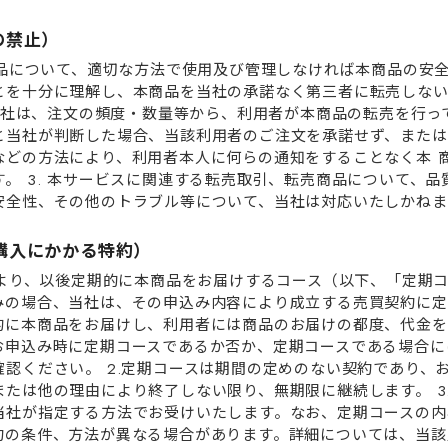
売の禁⽌）
本商品について、適切な⽅法で使⽤及び管理しなければ本商品の安
とを⼗分に理解し、本商品を当社の承諾なく第三者に転売しな
 当社は、注⽂の頻度・数量等から、利⽤者が本商品の転売を⾏
と当社が判断した場合、当該利⽤者のご注⽂を承諾せず、または
などの⽅法により、利⽤者本⼈に何らの通知をすることなく本 
。 3. 本サービスに関連する転売取引、転売商品について、
安全性、その他のトラブル等について、当社は対応いたしかねま
定期購⼊にかかる特約）
により、以後定期的に本商品をお届けするコース（以下、「定期
みの場合、当社は、その申込み内容により成⽴する売買契約に定
的に本商品をお届けし、利⽤者には商品のお届けの都度、代⾦を
お申込み時に定期コースであるか否か、定期コースである場合に
確認ください。 2.定期コースは期間の定めのない契約であり、
たは他の理由により終了しない限り、無期限に継続します。 3.
当社が指定する⽅法でお受けいたします。なお、定期コースの内
約の条件、⽅法が異なる場合があります。詳細については、当該