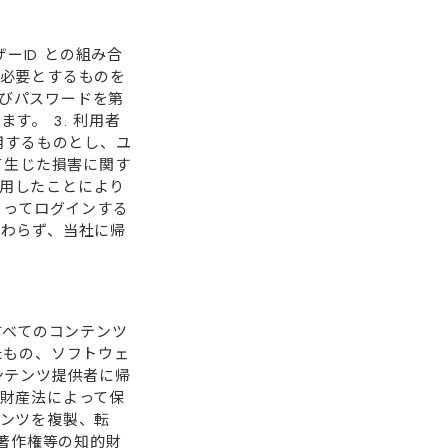
ーID との組み合
必要とするものを
及びパスワードを第
す。 3. 利⽤者
⽤するものとし、ユ
て⽣じた損害に関す
利⽤したことにより
よってログインする
わらず、当社に帰
すべてのコンテンツ
たもの、ソフトウェ
ンテンツ提供者に帰
財産法によって保
ンツを複製、転
て著作権等の知的財