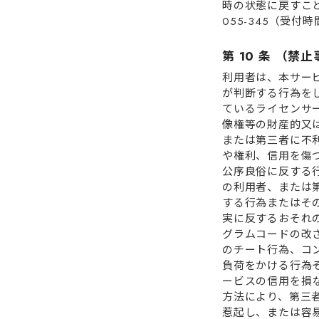
時の状態に戻すこと
055-345（受付
第 10 条 （禁
利⽤者は、本サー
が判断する⾏為をし
ているライセンサ
像権等の財産的⼜は
または第三者に不利
や権利、信⽤を傷つ
公序良俗に反する
の利⽤者、または第
する⾏為またはその
実に反するおそれの
グラムコードの改
のチート⾏為、コ
負荷をかける⾏為そ
ービスの信⽤を損な
⽅法により、第三者
惹起し、または容易