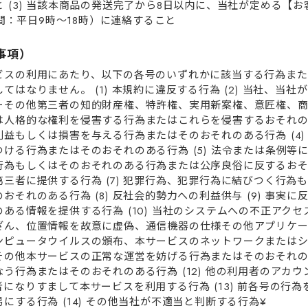
 (3) 当該本商品の発送完了から8⽇以内に、当社が定める【お客
時間：平日9時～18時）に連絡すること
⽌事項）
ビスの利⽤にあたり、以下の各号のいずれかに該当する⾏為また
てはなりません。 (1) 本規約に違反する⾏為 (2) 当社、当
ーその他第三者の知的財産権、特許権、実⽤新案権、意匠権、
⼈格的な権利を侵害する⾏為またはこれらを侵害するおそれのある
益もしくは損害を与える⾏為またはそのおそれのある⾏為 (4)
ける⾏為またはそのおそれのある⾏為 (5) 法令または条例等に違
⾏為もしくはそのおそれのある⾏為または公序良俗に反するお
三者に提供する⾏為 (7) 犯罪⾏為、犯罪⾏為に結びつく⾏為
おそれのある⾏為 (8) 反社会的勢⼒への利益供与 (9) 事実
ある情報を提供する⾏為 (10) 当社のシステムへの不正アク
ざん、位置情報を故意に虚偽、通信機器の仕様その他アプリケ
ンピュータウイルスの頒布、本サービスのネットワークまたは
の他本サービスの正常な運営を妨げる⾏為またはそのおそれのある
う⾏為またはそのおそれのある⾏為 (12) 他の利⽤者のアカ
になりすまして本サービスを利⽤する⾏為 (13) 前各号の⾏
にする⾏為 (14) その他当社が不適当と判断する⾏為¥