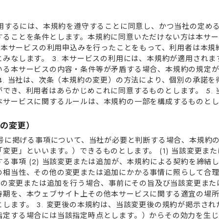
を利⽤するには、本規約を遵守することに同意し、かつ当社の定め
することを条件とします。本規約に同意いただけない⽅は本サー
者が本サービスの利⽤申込みを⾏ったことをもって、利⽤者は本
みなします。 3. 本サービスの利⽤には、本規約が適⽤され
いる本サービスの内容・条件等が⽭盾する場合、本規約の規定
4. 当社は、次条（本規約の変更）の⽅法により、個別の承諾
でき、利⽤者はあらかじめこれに同意するものとします。 5.
本サービスに関するルールは、本規約の⼀部を構成するものとし
約の変更）
の各号に掲げる事項について、当社が必要と判断する場合、本規約
変更」といいます。）できるものとします。 (1) 当該変更ま
る事項 (2) 当該変更または追加が、本規約による契約を締結
の相当性、その他の変更または追加にかかる事情に照らして合
前項の変更または追加を⾏う場合、事前にその旨及び当該変更ま
時期を、本ウェブサイト上その他本サービスに関する適宜の場
します。 3. 変更後の本規約は、当該変更後の規約が掲⽰され
指定する場合には当該指定時点とします。）からその効⼒を⽣じ