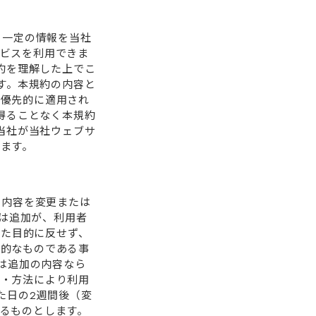
る⼀定の情報を当社
ビスを利⽤できま
規約を理解した上でこ
ます。本規約の内容と
が優先的に適⽤され
を得ることなく本規約
 当社が当社ウェブサ
ます。
の内容を変更または
たは追加が、利⽤者
した⽬的に反せず、
理的なものである事
たは追加の内容なら
所・⽅法により利⽤
た⽇の2週間後（変
るものとします。