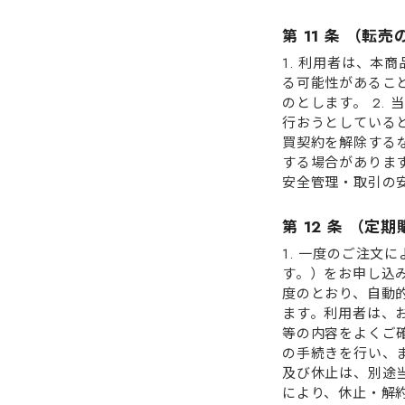
第 11 条 （転
1. 利⽤者は、
る可能性があるこ
のとします。 2.
⾏おうとしている
買契約を解除する
する場合があります
安全管理・取引の
第 12 条 （
1. ⼀度のご注⽂
す。）をお申し込
度のとおり、⾃動
ます。利⽤者は、
等の内容をよくご
の⼿続きを⾏い、ま
及び休⽌は、別途
により、休⽌・解