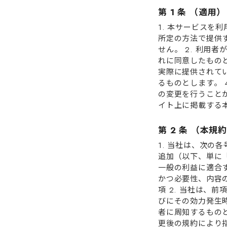
第 1 条 （適⽤）
1. 本サービス
所定の⽅法で提供
せん。 2. 利⽤
れに同意したものと
実際に提供されて
るものとします。 
の変更を⾏うことが
イト上に掲載する
第 2 条 （本規
1. 当社は、次
追加（以下、単に「
⼀般の利益に適合す
かつ必要性、内容
項 2. 当社は、
びにその効⼒発⽣
者に周知するものと
更後の規約により