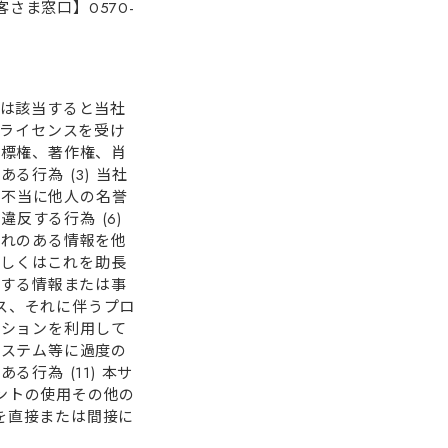
さま窓⼝】0570-
は該当すると当社
社がライセンスを受け
商標権、著作権、肖
⾏為 (3) 当社
 不当に他⼈の名誉
反する⾏為 (6)
それのある情報を他
もしくはこれを助⻑
に反する情報または事
セス、それに伴うプロ
ーションを利⽤して
システム等に過度の
⾏為 (11) 本サ
ウントの使⽤その他の
為を直接または間接に