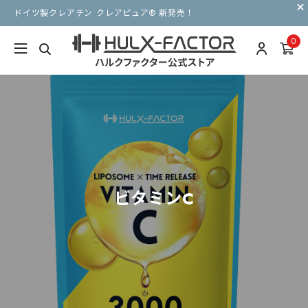
ドイツ製クレアチン クレアピュア® 新発売！
0
ビタミンC