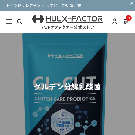
ドイツ製クレアチン クレアピュア® 新発売！
0
グルテン分解乳酸菌