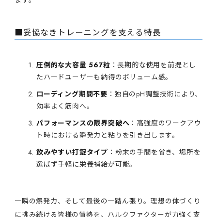
ます。
■妥協なきトレーニングを支える特長
圧倒的な大容量 567粒
：長期的な使用を前提とし
たハードユーザーも納得のボリューム感。
ローディング期間不要
：独自のpH調整技術により、
効率よく筋肉へ。
パフォーマンスの限界突破へ
：高強度のワークアウ
ト時における瞬発力と粘りを引き出します。
飲みやすい打錠タイプ
：粉末の手間を省き、場所を
選ばず手軽に栄養補給が可能。
一瞬の爆発力、そして最後の一踏ん張り。理想の体づくり
に挑み続ける皆様の情熱を、ハルクファクターが力強く支