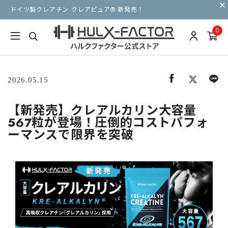
ドイツ製クレアチン クレアピュア® 新発売！
0
2026.05.15
【新発売】クレアルカリン大容量
567粒が登場！圧倒的コストパフォ
ーマンスで限界を突破