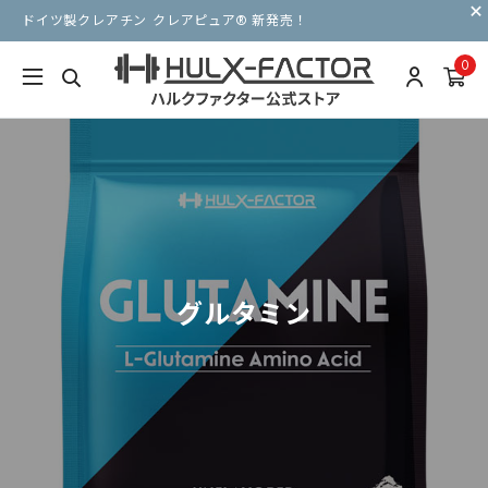
ドイツ製クレアチン クレアピュア® 新発売！
0
グルタミン