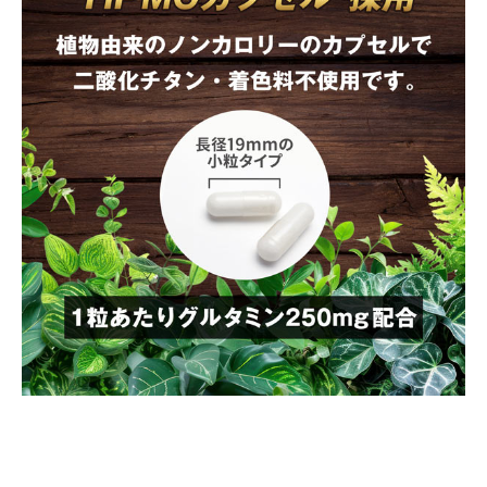
・食生活は、主食、主菜、副菜を基本に、食事のバラン
スを。
・開封後はお早めにご使用ください。
・商品により多少の色の違いがありますが品質に問題は
ありません。
・本品はご自身の体重や運動量などを考慮して適量をご
使用ください。また体質や体調により稀に合わない場合
があります。その場合は使用を中止し、医師へご相談く
ださい。
製造国
日本
賞味期限
植物由来原料と植物性カプセルを採
製造から2年
用
広告文責
シーエスシー株式会社 0570-055-345