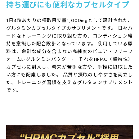
持ち運びにも便利なカプセルタイプ
区分
L-グルタミン加工食品
1日4粒あたりの摂取目安量1,000mgとして設計された、
内容量
グルタミンカプセルタイプのサプリメントです。 日々ハ
48.84g（407mg×120粒）×3袋
ードなトレーニングに取り組む方の、コンディション維
原材料名
持を意識した配合設計となっています。 使用している原
料は、余計な成分を含まない高純度のピュア・フリーフ
デキストリン（国内製造）／L-グルタミン、HPMC、ステ
ォームL-グルタミンパウダー。 それをHPMC（植物性）
アリン酸カルシウム
カプセルに封入し、粉末が苦手な方や、手軽に摂取した
お召し上がり方
い方にも配慮しました。 品質と摂取のしやすさを両立し
1日4粒を目安に水やぬるま湯などと一緒にお召し上がり
た、トレーニング習慣を支えるグルタミンサプリメント
ください。
です。
栄養成分表示
【4粒（1,628mｇ）あたり】 エネルギー：6.40kcal た
んぱく質：1.00g 脂質：0.01g 炭水化物：0.59g 食
塩相当量：0.001g
摂取上の注意