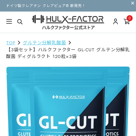
ドイツ製クレアチン クレアピュア® 新発売！
0
TOP
グルテン分解乳酸菌
【3袋セット】ハルクファクター GL-CUT グルテン分解乳
酸菌 ディグルラクト 120粒×3袋