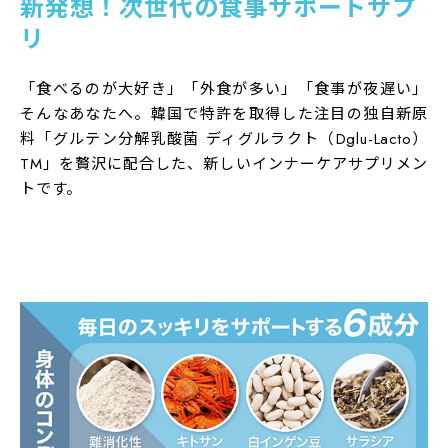
新発想！次世代の食事サポートサプ
リ
「食べるのが大好き」「外食が多い」「食事が夜遅い」
そんなあなたへ。韓国で特許を取得した注目の独自新原
料「グルテン分解乳酸菌 ディグルラクト（Dglu-Lacto）
TM」を贅沢に配合した、新しいインナーケアサプリメン
トです。
商品名
ハルクファクター グルテン分解乳酸菌 GL-CUT
区分
乳酸菌生産物質含有加工食品
内容量
25.92g（216mg×120粒）×3袋