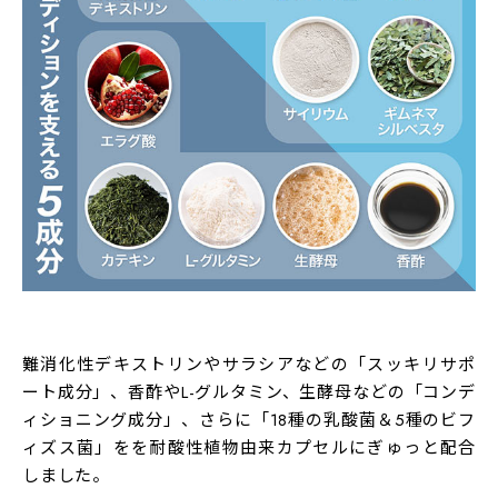
原材料名
乳酸菌生産物質（乳酸菌生産物質、デキストリン）（韓
国製造）、乳酸菌混合末（乳酸菌、デキストリン）、還
元麦芽糖水飴、デキストリン、穀物発酵エキス末、難消
化性デキストリン、白インゲン豆抽出物、サラシア末、
ギムネマシルベスタ末、米酢粉末、ザクロ果皮エキス
末、緑茶抽出物、サイリウムハスク末、酵母粉末、乳酸
菌末（デンプン、乳酸菌末、ビフィズス菌末、マルトデ
ストリン）／HPMC、セルロース、ステアリン酸Ca、微
厳選サポート成分
粒二酸化ケイ素、ゲル化剤（ジェランガム）、キトサ
ン、Ｌ-グルタミン、（一部に小麦・かに・大豆を含む）
難消化性デキストリンやサラシアなどの「スッキリサポ
お召し上がり方
ート成分」、香酢やL-グルタミン、生酵母などの「コンデ
１日4粒を目安に水やぬるま湯などと一緒にお召し上がり
ィショニング成分」、さらに「18種の乳酸菌＆5種のビフ
ください。
ィズス菌」をを耐酸性植物由来カプセルにぎゅっと配合
しました。
栄養成分表示