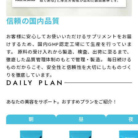
し上がりにならないでください。
・乳幼児・小児は本品の摂取を避けてください。
信頼の国内品質
製造国
日本
お客様に安心してお使いいただけるサプリメントをお届
賞味期限
けするため、国内GMP認定工場にて生産を行っていま
製造から2年
す。 原料の受け入れから製造、検査、出荷に至るまで、
徹底した品質管理体制のもとで管理・製造。 毎日続ける
広告文責
ものだからこそ、安全性と信頼性を大切にしたものづく
シーエスシー株式会社 0570-055-345
りを徹底しています。
DAILY PLAN
あなたの美容をサポート。おすすめプランをご紹介！
朝
昼
夜