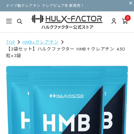
ドイツ製クレアチン クレアピュア® 新発売！
0
TOP
HMB+クレアチン
【3袋セット】ハルクファクター HMB＋クレアチン 450
粒×3袋