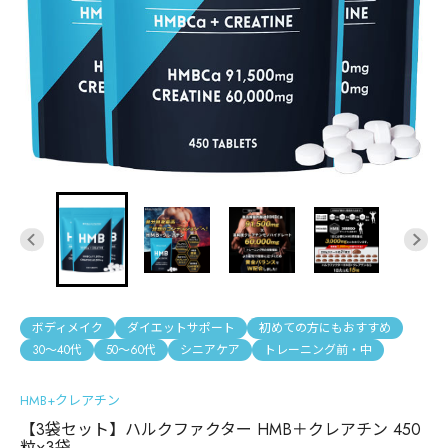
ボディメイク
ダイエットサポート
初めての方にもおすすめ
30〜40代
50〜60代
シニアケア
トレーニング前・中
HMB+クレアチン
【3袋セット】ハルクファクター HMB＋クレアチン 450
粒×3袋