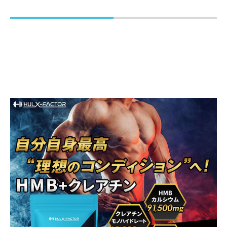
HMBカルシウム含有食品
内容量
198g(440mg×450粒)×3袋
原材料名
HMBCa（国内製造）、クレアチンモノハイドレート/セ
ルロース、ステアリン酸マグネシウム、HPC、二酸化ケ
イ素、糊料（CMC）
お召し上がり方
1日15粒を目安に水またはぬるま湯などと一緒にお召し上
がりください。朝、昼、晩5粒ずつ3回に分けての摂取が
おすすめです。
栄養成分表示
【15粒（6.6g）あたり】 エネルギー：21.3kcal たんぱ
く質：3.6g 脂質：0.2g 炭水化物：1.3g 食塩相当
量：0.027g