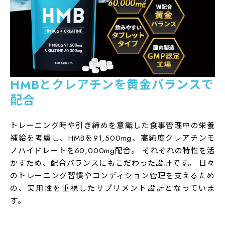
摂取上の注意
・食生活は、主食、主菜、副菜を基本に、食事のバラン
スを。
・本品は、多量摂取により、より健康が増進するもので
はありません。
HMBとクレアチンを黄金バランスで
・開封後はお早めにご使用ください。
配合
・乳幼児、小児は本品の摂取を避けてください。
・妊娠中および授乳中はご使用をお控えください。
トレーニング時や引き締めを意識した食事管理中の栄養
・商品により多少の色の違いや斑点がありますが品質に
補給を考慮し、HMBを91,500mg、高純度クレアチンモ
問題はありません。
ノハイドレートを60,000mg配合。 それぞれの特性を活
・本品はご自身の体重や運動量などを考慮して適量をご
かすため、配合バランスにもこだわった設計です。 日々
のトレーニング習慣やコンディション管理を支えるため
使用ください。また体質や体調により稀に合わない場合
の、実用性を重視したサプリメント設計となっていま
があります。その場合は使用を中止し、医師へご相談く
す。
ださい。
製造国