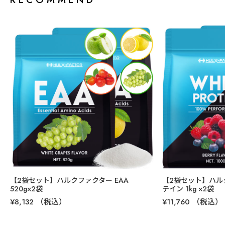
【2袋セット】ハルクファクター EAA
【2袋セット】ハル
商品名
520g×2袋
テイン 1kg ×2袋
¥8,132
（税込）
¥11,760
（税込）
ハルクファクター HMB＋クレアチン
区分