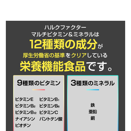
原材料名
還元麦芽糖水飴（国内製造）、酵母（マンガン含有）、
デキストリン、酵母（セレン含有）、V.E含有植物油、納
豆菌滅菌粉末、酵母（ビオチン含有）、酵母（クロム含
有）、黒胡椒抽出物、コエンザイムQ10、マカエキス
末、BG・21菌発酵物／セルロース、V.C、グルコン酸亜
鉛、ピロリン酸第二鉄、ステアリン酸Ca、微粒二酸化ケ
イ素、ナイアシン、グルコン酸銅、パントテン酸Ca、加
工デンプン、ヘスペリジン、イノシトール、V.A、V.B6、
V.B2、V.B1、葉酸、サイクロデキストリン、V.D、
V.B12、（一部に乳成分・大豆を含む）
お召し上がり方
１日3粒を目安に水やぬるま湯などと一緒にお召し上がり
ください。
栄養成分表示