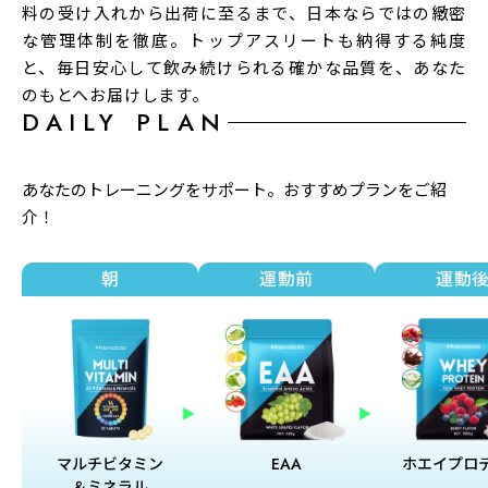
料の受け入れから出荷に至るまで、日本ならではの緻密
ん。
な管理体制を徹底。トップアスリートも納得する純度
・亜鉛の摂り過ぎは、銅の吸収を阻害するおそれがあり
と、毎日安心して飲み続けられる確かな品質を、あなた
ますので、過剰摂取にならないよう注意してください。
のもとへお届けします。
DAILY PLAN
・多量に摂取すると軟便（下痢）になることがありま
す。一日の摂取目安量を守ってください。
・薬を服用中、通院中又は妊娠・授乳中の方は医師に相
あなたのトレーニングをサポート。おすすめプランをご紹
介！
談してください。
・体調に異変を感じた際は、速やかに摂取を中止し、医
朝
運動前
運動
師に相談してください。
・水分が付着するとコーティングが剥がれ、変色する場
合がございますのでご注意ください。
【栄養機能食品 （ビタミンE・ビタミンB1・ビタミン
B2・ビタミンB6・ビタミンB12・ビタミンC・ナイアシ
ン・パントテン酸・ビオチン・鉄・亜鉛・銅）】
マルチビタミン
EAA
ホエイプロ
・ビタミンB2、ナイアシン、パントテン酸、ビオチン及
＆ミネラル