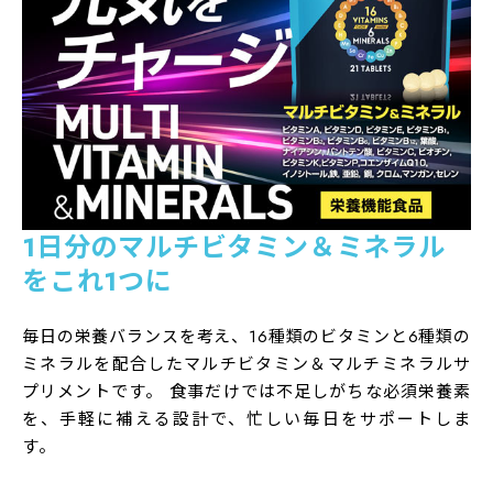
1日分のマルチビタミン＆ミネラル
をこれ1つに
商品名
毎日の栄養バランスを考え、16種類のビタミンと6種類の
ハルクファクター マルチビタミン＆ミネラル
ミネラルを配合したマルチビタミン＆マルチミネラルサ
区分
プリメントです。 食事だけでは不足しがちな必須栄養素
ビタミン・ミネラル含有加工食品
を、手軽に補える設計で、忙しい毎日をサポートしま
す。
内容量
7.35ｇ（350mg×21粒）