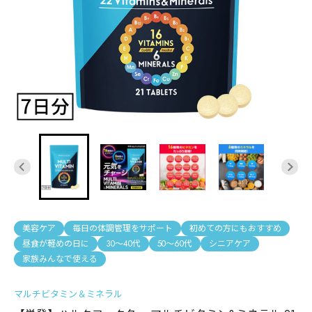
美容ケア
毎日の体調管理をサポート
初めての方にもおすすめ
昼食が軽めの日に
30〜40代
50〜60代
シニアケア
家族みんなで使える
マルチビタミン＆ミネラル