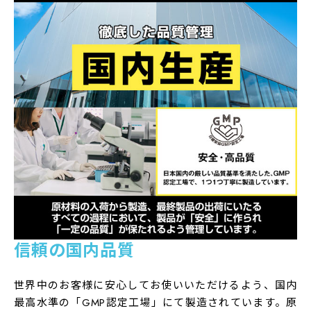
る割合 ビタミンP：5mg、イノシトール：5mg、コエン
ザイムQ10：5mg
摂取上の注意
・食生活は、主食、主菜、副菜を基本に、食事のバラン
スを。
・本品は、多量摂取により疾病が治癒したり、より健康
が増進するものではありません。一日の摂取目安量を守
ってください。
・本品は、特定保健用食品と異なり、消費者庁長官によ
る個別審査を受けたものではありません。
・乳幼児・小児は本品の摂取を避けてください。
・妊娠三か月以内又は妊娠を希望する女性は過剰摂取に
信頼の国内品質
ならないよう注意してください。
世界中のお客様に安心してお使いいただけるよう、国内
・葉酸は、胎児の正常な発育に寄与する栄養素ですが、
最高水準の「GMP認定工場」にて製造されています。原
多量摂取により胎児の発育がよくなるものではありませ