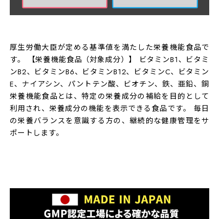
【3粒（1,050mｇ）当たり】エネルギー：3.9kcal、たん
基準を満たす「栄養機能食品」
ぱく質：0.074g、脂質：0.038g、炭水化物：0.82g、食
塩相当量：0.0032g、ビタミンA：850〜1,800μg
厚生労働大臣が定める基準値を満たした栄養機能食品で
(110.3〜233.7％)、ビタミンD：9.0μg (163.6％)、ビタ
す。 【栄養機能食品（対象成分）】 ビタミンB1、ビタミ
ミンE：6.0mg (95.2％)、ビタミンB1：1.4mg(116.6％)、
ンB2、ビタミンB6、ビタミンB12、ビタミンC、ビタミン
ビタミンB2：1.6mg (114.2％)、ビタミンB6：1.4mg
E、ナイアシン、パントテン酸、ビオチン、鉄、亜鉛、銅
栄養機能食品とは、特定の栄養成分の補給を目的として
(107.6％)、ビタミンB12：2.4g(100.0％)、ビタミンC：
利用され、栄養成分の機能を表示できる食品です。 毎日
100.0mg (100.0％)、葉酸：240μg (100.0％)、ナイア
の栄養バランスを意識する方の、継続的な健康管理をサ
シン：15.0mg (115.3％）、パントテン酸：5.0mg
ポートします。
(104.1％)、ビオチン：50μg (100.0％)、ビタミンK：
10.0μg(6.6％)、鉄：7.5mg (110.2％)、亜鉛：15.0mg
(170.4％)、銅：0.9mg (100.0％)、クロム：10.0g
(100.0％)、マンガン：3.8mg (100.0％)、セレン：
28.0g (100.0％)※()内は、一日当たりの摂取目安量の栄
養素等表示基準値(18歳以上、基準熱量2,200kcal)に占め