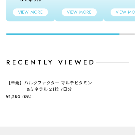
び亜鉛は、皮膚や粘膜の健康維持を助ける栄養素です。
VIEW MORE
VIEW MORE
VIEW MO
・ビタミンEは、抗酸化作用により、体内の脂質を酸化か
ら守り、細胞の健康維持を助ける栄養素です。
・ビタミンB1 は、炭水化物からのエネルギー産生と皮膚
や粘膜の健康維持を助ける栄養素です。
・ビタミンB6 は、たんぱく質からのエネルギーの産生と
RECENTLY VIEWED
皮膚や粘膜の健康維持を助ける栄養素です。
・ビタミンB12及び銅は、赤血球の形成を助ける栄養素で
す。
【単発】ハルクファクター マルチビタミン
・ビタミンCは、皮膚や粘膜の健康維持を助けるととも
&ミネラル 21粒 7日分
¥1,280
（税込）
に、抗酸化作用を持つ栄養素です。
・鉄は、赤血球を作るのに必要な栄養素です。
・亜鉛は、味覚を正常に保つのに必要な栄養素であると
ともに、たんぱく質・核酸の代謝に関与して、健康の維
持に役立つ栄養素です。