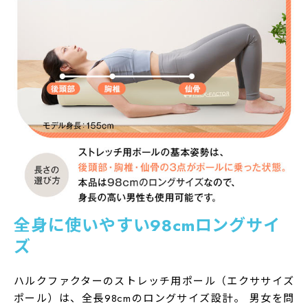
全身に使いやすい98cmロングサイ
商品名
ズ
ハルクファクター ストレッチ用ポール
カラー
ハルクファクターのストレッチ用ポール（エクササイズ
ブラック / ブルー / グリーン / オレンジ / グレージュ
ポール）は、全長98cmのロングサイズ設計。 男女を問