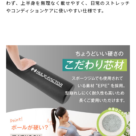
/ ネイビー / アイボリー
わず、上半身を無理なく載せやすく、日常のストレッチ
サイズ
やコンディションケアに使いやすい仕様です。
長さ：（約）98cm 直径：（約）15cm 重量：（約）
1.1kg
素材
芯材：発泡ポリエチレン（EPE） カバー：合成皮革
（PVC）
ご使用上の注意
・首や肩や腰に痛みがある場合は悪化する恐れがあるた
め使用を見合わせてください。
・医師や整体師等の治療を受けられている方は必ず専門
家にご相談の上ご使用ください。
・妊娠中は転落などカラダに衝撃が加わる恐れがあるの
で使用しないでください。
広告文責