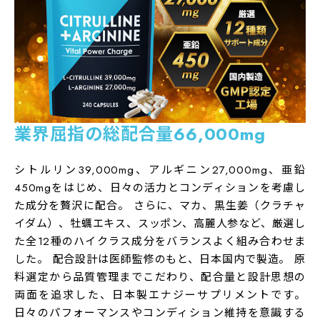
が増進するものではありません。一日の摂取目安量を守
ってください。
・本品は、特定保健用食品と異なり、消費者庁長官によ
る個別審査を受けたものではありません。
・亜鉛の摂り過ぎは、銅の吸収を阻害するおそれがあり
ますので、過剰摂取にならないよう注意してください。
業界屈指の総配合量66,000mg
・乳幼児、小児は本品の摂取を避けてください。
・乳幼児、小児の手の届かない所に置いてください。
シトルリン39,000mg、アルギニン27,000mg、亜鉛
・原材料名をご確認の上、食物アレルギーの方は飲用を
450mgをはじめ、日々の活力とコンディションを考慮し
お控えください。
た成分を贅沢に配合。 さらに、マカ、黒生姜（クラチャ
・薬を服用中、通院中又は妊娠・授乳中の方は医師に相
イダム）、牡蠣エキス、スッポン、高麗人参など、厳選し
談してください。
た全12種のハイクラス成分をバランスよく組み合わせま
した。 配合設計は医師監修のもと、日本国内で製造。 原
・体調に異変を感じた際は、速やかに摂取を中止し、医
料選定から品質管理までこだわり、配合量と設計思想の
師に相談してください。
両面を追求した、日本製エナジーサプリメントです。
・天然由来原料を使用しているため、色やにおいに違い
日々のパフォーマンスやコンディション維持を意識する