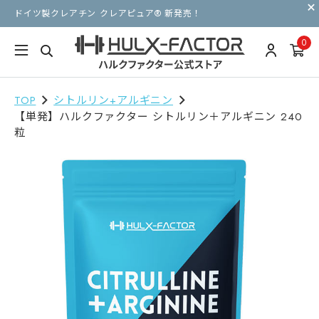
ドイツ製クレアチン クレアピュア® 新発売！
0
TOP
シトルリン+アルギニン
【単発】ハルクファクター シトルリン＋アルギニン 240
粒