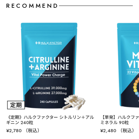
RECOMMEND
商品名
ハルクファクター シトルリン＋アルギニン
区分
L-シトルリン・L-アルギニン含有加工食品
内容量
89.76g(374mg×240粒）
原材料名
L-シトルリン（国内製造）、スッポン粉末、トンカットア
《定期》ハルクファクター シトルリン＋アル
【単発】ハルクファ
リ抽出物、マカ抽出物、オタネニンジン抽出物、牡蠣エ
ギニン 240粒
ミネラル 90粒
キス末、ガルシニアカンボジア抽出物 、ブラックジンジ
¥2,780
（税込）
¥2,480
（税込）