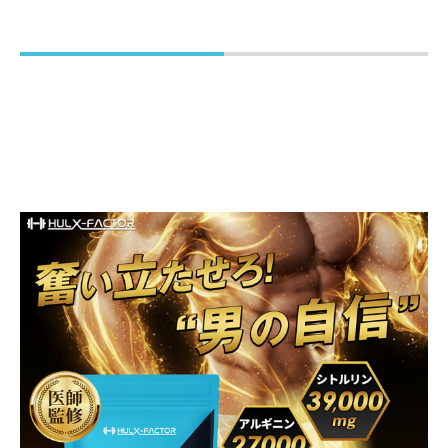
ャー抽出物／L-アルギニン、ゼラチン、グルコン酸亜鉛、
結晶セルロース、ステアリン酸Ca、微粒酸化ケイ素、タ
ウリン（抽出物）、シクロデキストリン
お召し上がり方
1日8粒を目安に水またはぬるま湯などと一緒にお召し上
がりください。起床後、就寝前4粒ずつ2回に分けての摂
取がおすすめです。
栄養成分表示
【8粒（2,992mg）あたり】 エネルギー：11.73kcal た
んぱく質：2.52g 脂質：0.04g 炭水化物：0.31g 食
塩相当量：0.0009g 亜鉛：15.0mg
摂取上の注意
・食生活は、主食、主菜、副菜を基本に、食事のバラン
スを。
・本品は、多量摂取により疾病が治癒したり、より健康