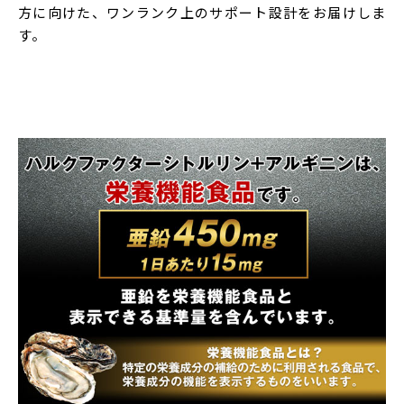
がある場合がありますが、品質に問題ございません。
方に向けた、ワンランク上のサポート設計をお届けしま
・栄養機能食品（亜鉛）亜鉛は、たんぱく質・核酸の代
す。
謝に関与して、健康の維持に役立つ栄養素です。一日当
たりの摂取目安量に含まれる機能の表示を行う栄養成分
の量の栄養素等表示基準値（18歳以上、基準熱量
2,200kcal）に占める割合：亜鉛170％
製造国
日本
賞味期限
製造から2年
広告文責
シーエスシー株式会社 0570-055-345