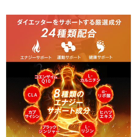
・乳幼児、小児は本品の摂取を避けてください。
・妊娠中および授乳中はご使用をお控えください。
・天然由来原料を使用しているため、粒の色やにおいに
違いが生じる場合がありますが、品質に問題ございませ
ん。
・体調に異変を感じた際は、速やかに摂取を中止し、医
師に相談してください。
製造国
日本
賞味期限
製造から2年
広告文責
シーエスシー株式会社 0570-055-345