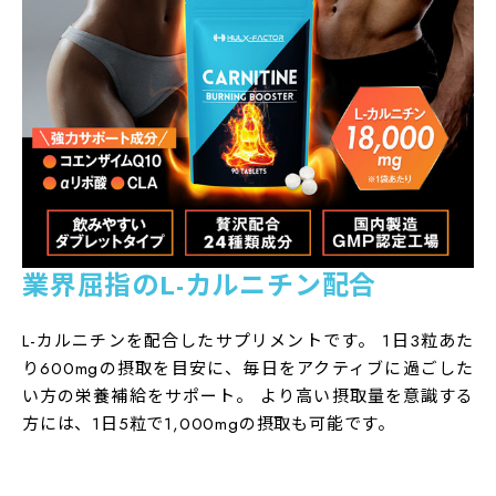
V.C、シクロデキストリン、ナイアシン、V.E、パントテ
ン酸Ca、V.B1、V.B6、V.A、V.B2、葉酸、V.D、V.B12
お召し上がり方
1日3粒を目安に水またはぬるま湯などと一緒にお召し上
がりください。運動前または食後の摂取がおすすめで
す。
栄養成分表示
【3粒（1,560mg）あたり】 エネルギー：6.2kcal たん
業界屈指のL-カルニチン配合
ぱく質：0.3g 脂質：0.04g 炭水化物：1.1g 食塩相
当量：0.0003g L-カルニチン：600mg
L-カルニチンを配合したサプリメントです。 1日3粒あた
摂取上の注意
り600mgの摂取を目安に、毎日をアクティブに過ごした
・食生活は、主食、主菜、副菜を基本に、食事のバラン
い方の栄養補給をサポート。 より高い摂取量を意識する
スを。
方には、1日5粒で1,000mgの摂取も可能です。
・本品は、多量摂取により疾病が治癒したり、より健康
が増進するものではありません。