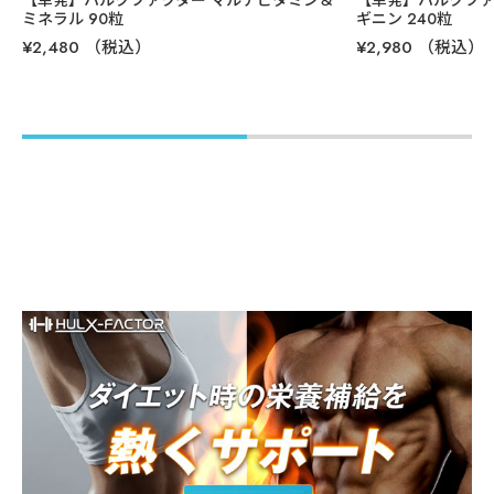
【単発】ハルクファクター マルチビタミン＆
【単発】ハルクファ
ミネラル 90粒
ギニン 240粒
¥2,480
（税込）
¥2,980
（税込）
商品名
ハルクファクター カルニチン
区分
L-カルニチン加工含有食品
内容量
46.8g(520mg×90粒)
原材料名
L-カルニチン（中国製造）、唐辛子、共役リノール酸含有
粉末油脂（乳成分を含む）、α-リポ酸、HMBCa、コエン
ザイムQ10、ヒハツエキス末、ブラックジンジャーエキ
ス末 ／セルロース、ステアリン酸Ca、二酸化ケイ素、L-
ロイシン、L-リジン塩酸塩、L-バリン、L-イソロイシン、